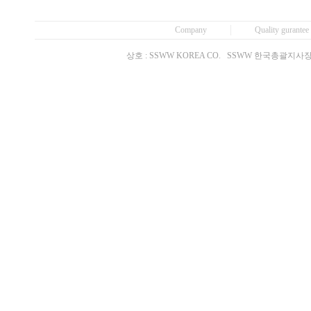
Company
Quality gurantee
상호 : SSWW KOREA CO. SSWW 한국총괄지사장 C